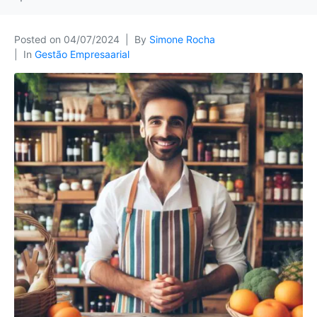
Posted on
04/07/2024
By
Simone Rocha
In
Gestão Empresaarial